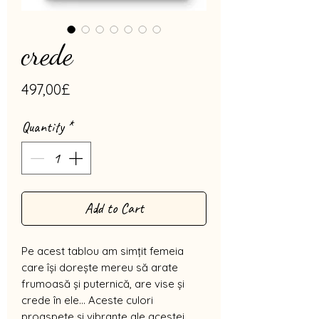
crede
Price
497,00£
Quantity
*
Add to Cart
Pe acest tablou am simțit femeia
care își dorește mereu să arate
frumoasă și puternică, are vise și
crede în ele... Aceste culori
proaspete și vibrante ale acestei