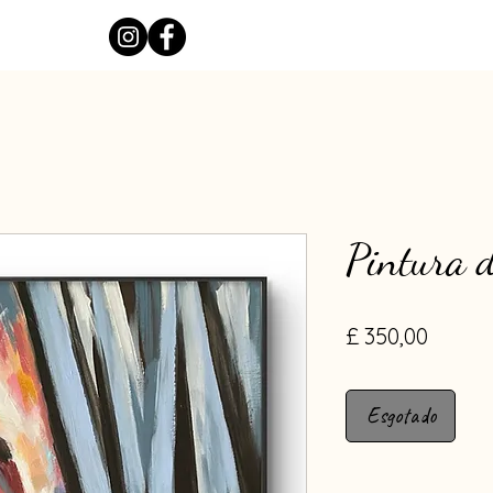
Pintura d
Preço
£ 350,00
Esgotado