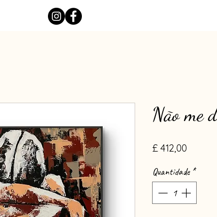
Não me d
Preço
£ 412,00
Quantidade
*