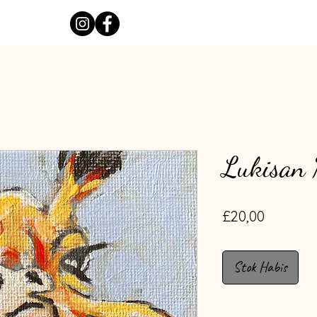
Lukisan 
Harga
£20,00
Stok Habis