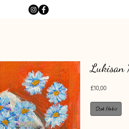
Lukisan 
Harga
£10,00
Stok Habis