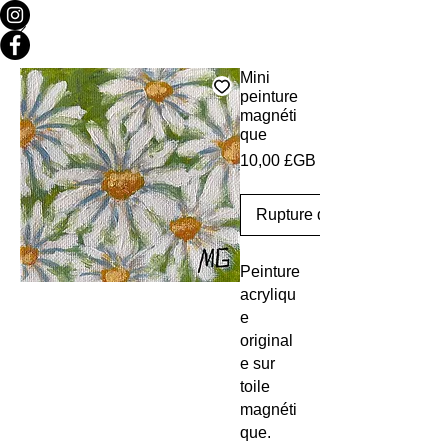
Mini
peinture
magnéti
que
Prix
10,00 £GB
Rupture de stock
Peinture
acryliqu
e
original
e sur
toile
magnéti
que.