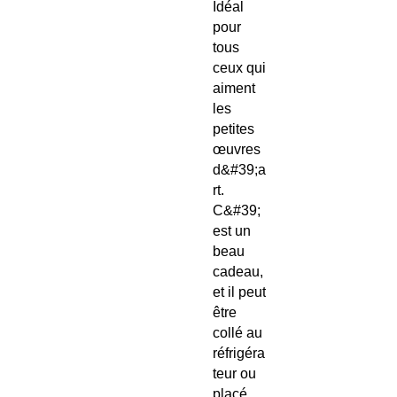
Idéal
pour
tous
ceux qui
aiment
les
petites
œuvres
d&#39;a
rt.
C&#39;
est un
beau
cadeau,
et il peut
être
collé au
réfrigéra
teur ou
placé